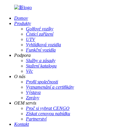
Domov
Produkty
Golfové vozíky
Čisticí zařízení
UTV
Vyhlídková vozidla
Funkční vozidla
Podpora
Služby a zásady
Stažení katalogu
Věc
O nás
Profil společnosti
Vyznamenání a certifikáty
Výstava
Zprávy
OEM servis
Proč si vybrat CENGO
Získat cenovou nabídku
Partnerství
Kontakt