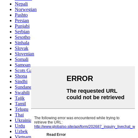
Nepali
Norwegian
Pashto
Persian
Punjabi
Serbian
Sesotho
Sinhala
Slovak
Slovenian
Somali
Samoan
Scots Gaelic
Shona
Sindhi
Sundanese
Swahili
Tajik
Tamil
Telugu
Thai
Ukrainian
Urdu
Uzbek
Vietnamese