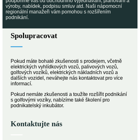
podpoříme vás od obchodního vyjednávání, plánování a
výroby, nabídek, podpisu smluv atd. Naši nápomocní
regionální manažeři vám pomohou s rozšířením
podnikání.
Spolupracovat
Pokud máte bohaté zkušenosti s prodejem, včetně
elektrických vyhlídkových vozů, palivových vozů,
golfových vozíků, elektrických nákladních vozů a
dalších vozidel, neváhejte nás kontaktovat pro více
informací.
Pokud nemáte zkušenosti a toužíte rozšířit podnikání
s golfovými vozíky, nabízíme také školení pro
podnikatelský inkubátor.
Kontaktujte nás