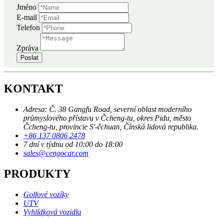
Jméno
E-mail
Telefon
Zpráva
Poslat
KONTAKT
Adresa: Č. 38 Gangfu Road, severní oblast moderního
průmyslového přístavu v Čcheng-tu, okres Pidu, město
Čcheng-tu, provincie S'-čchuan, Čínská lidová republika.
+86 137 0806 2478
7 dní v týdnu od 10:00 do 18:00
sales@cengocar.com
PRODUKTY
Golfové vozíky
UTV
Vyhlídková vozidla