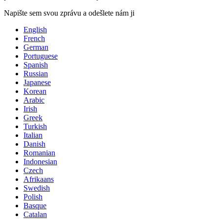
Napište sem svou zprávu a odešlete nám ji
English
French
German
Portuguese
Spanish
Russian
Japanese
Korean
Arabic
Irish
Greek
Turkish
Italian
Danish
Romanian
Indonesian
Czech
Afrikaans
Swedish
Polish
Basque
Catalan