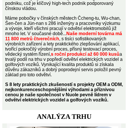
podniku, což je klíčový high-tech podnik podporovaný
čínskou vládou.
Máme pobočky v čínských městech Čcheng-tu, Wu-chan,
Šen-čen a Jün-nan s 286 inženýry a pracovníky výzkumu
a vývoje, kteří všichni pracují v odvětví elektromobilů již
mnoho let. V současné době...
Naše moderní továrna má
11 800 metrů čtverečních
, s tisíci sofistikovaných
výrobních zařízení a lety praktického zlepšování aplikací,
tvořící pokročilý výrobní proces, přísný testovací proces,
vědecký systém řízení,
s roční produkcí až 60 000 kusů
a
trvalý podíl na trhu v popředí odvětví elektrických vozidel a
golfových vozíků. Vynikající kvalita produktů si získala
důvěru zákazníků a dobrý poprodejní servis položil pevný
základ pro toto odvětví.
S 8 lety praktických zkušeností s projekty OEM a ODM,
nejkonkurenceschopnějšími výhodami a příznivou
cenou je naše společnost v Nuole pevně lídrem v
odvětví elektrických vozidel a golfových vozíků.
ANALÝZA TRHU