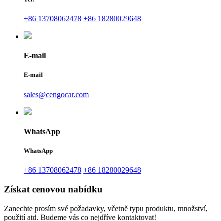
+86 13708062478
+86 18280029648
E-mail
E-mail
sales@cengocar.com
WhatsApp
WhatsApp
+86 13708062478
+86 18280029648
Získat cenovou nabídku
Zanechte prosím své požadavky, včetně typu produktu, množství,
použití atd. Budeme vás co nejdříve kontaktovat!