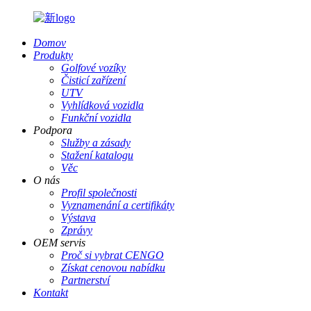
Domov
Produkty
Golfové vozíky
Čisticí zařízení
UTV
Vyhlídková vozidla
Funkční vozidla
Podpora
Služby a zásady
Stažení katalogu
Věc
O nás
Profil společnosti
Vyznamenání a certifikáty
Výstava
Zprávy
OEM servis
Proč si vybrat CENGO
Získat cenovou nabídku
Partnerství
Kontakt