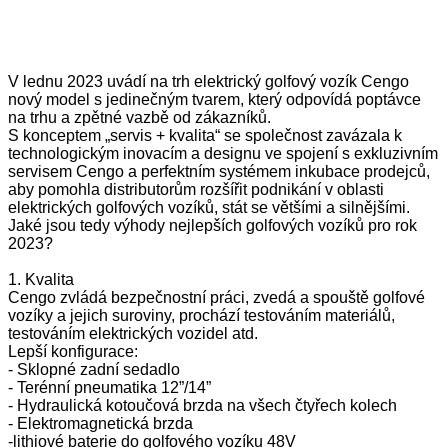
V lednu 2023 uvádí na trh elektrický golfový vozík Cengo
nový model s jedinečným tvarem, který odpovídá poptávce
na trhu a zpětné vazbě od zákazníků.
S konceptem „servis + kvalita“ se společnost zavázala k
technologickým inovacím a designu ve spojení s exkluzivním
servisem Cengo a perfektním systémem inkubace prodejců,
aby pomohla distributorům rozšířit podnikání v oblasti
elektrických golfových vozíků, stát se většími a silnějšími.
Jaké jsou tedy výhody nejlepších golfových vozíků pro rok
2023?
1. Kvalita
Cengo zvládá bezpečnostní práci, zvedá a spouště golfové
vozíky a jejich suroviny, prochází testováním materiálů,
testováním elektrických vozidel atd.
Lepší konfigurace:
- Sklopné zadní sedadlo
- Terénní pneumatika 12”/14”
- Hydraulická kotoučová brzda na všech čtyřech kolech
- Elektromagnetická brzda
-lithiové baterie do golfového vozíku 48V