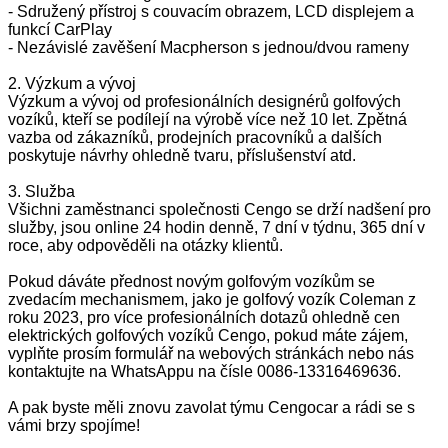
- Sdružený přístroj s couvacím obrazem, LCD displejem a
funkcí CarPlay
- Nezávislé zavěšení Macpherson s jednou/dvou rameny
2. Výzkum a vývoj
Výzkum a vývoj od profesionálních designérů golfových
vozíků, kteří se podílejí na výrobě více než 10 let. Zpětná
vazba od zákazníků, prodejních pracovníků a dalších
poskytuje návrhy ohledně tvaru, příslušenství atd.
3. Služba
Všichni zaměstnanci společnosti Cengo se drží nadšení pro
služby, jsou online 24 hodin denně, 7 dní v týdnu, 365 dní v
roce, aby odpověděli na otázky klientů.
Pokud dáváte přednost novým golfovým vozíkům se
zvedacím mechanismem, jako je golfový vozík Coleman z
roku 2023, pro více profesionálních dotazů ohledně cen
elektrických golfových vozíků Cengo, pokud máte zájem,
vyplňte prosím formulář na webových stránkách nebo nás
kontaktujte na WhatsAppu na čísle 0086-13316469636.
A pak byste měli znovu zavolat týmu Cengocar a rádi se s
vámi brzy spojíme!