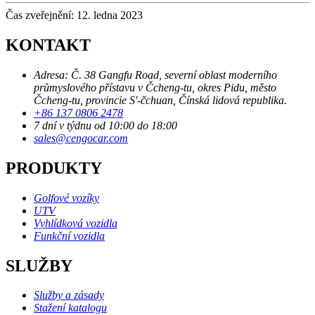
Čas zveřejnění: 12. ledna 2023
KONTAKT
Adresa: Č. 38 Gangfu Road, severní oblast moderního
průmyslového přístavu v Čcheng-tu, okres Pidu, město
Čcheng-tu, provincie S'-čchuan, Čínská lidová republika.
+86 137 0806 2478
7 dní v týdnu od 10:00 do 18:00
sales@cengocar.com
PRODUKTY
Golfové vozíky
UTV
Vyhlídková vozidla
Funkční vozidla
SLUŽBY
Služby a zásady
Stažení katalogu