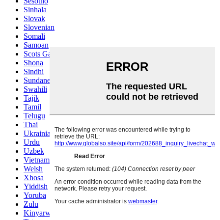
Sesotho
Sinhala
Slovak
Slovenian
Somali
Samoan
Scots Gaelic
Shona
Sindhi
Sundanese
Swahili
Tajik
Tamil
Telugu
Thai
Ukrainian
Urdu
Uzbek
Vietnamese
Welsh
Xhosa
Yiddish
Yoruba
Zulu
Kinyarwanda