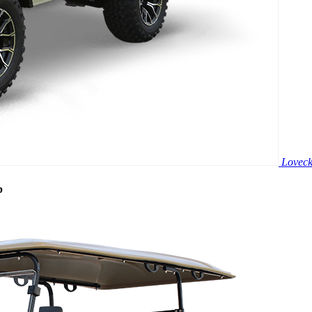
Loveck
b