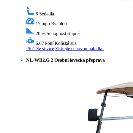
6
Sedadla
15 mph
Rychlost
20 %
Schopnost stupně
6,67 koní
Koňská síla
Přečtěte si více
Získejte cenovou nabídku
NL-WB2.G 2 Osobní lovecká přeprava