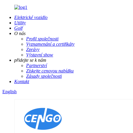
Elektrické vozidlo
Utility
Golf
O nás
Profil společnosti
Vyznamenání a certifikáty
Zprávy
Výstavní show
přidejte se k nám
Partnerství
Získejte cenovou nabídku
Zásady společnosti
Kontakt
English