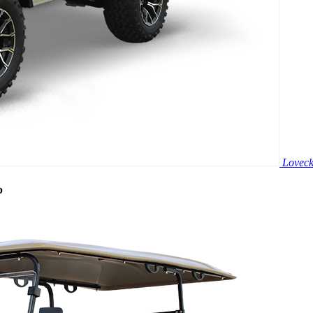
Loveck
b