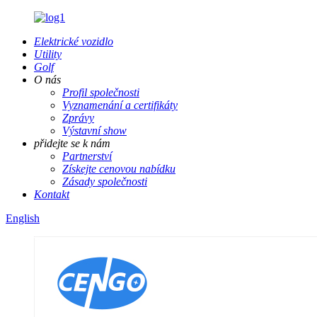
Elektrické vozidlo
Utility
Golf
O nás
Profil společnosti
Vyznamenání a certifikáty
Zprávy
Výstavní show
přidejte se k nám
Partnerství
Získejte cenovou nabídku
Zásady společnosti
Kontakt
English