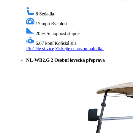
6
Sedadla
15 mph
Rychlost
20 %
Schopnost stupně
6,67 koní
Koňská síla
Přečtěte si více
Získejte cenovou nabídku
NL-WB2.G 2 Osobní lovecká přeprava