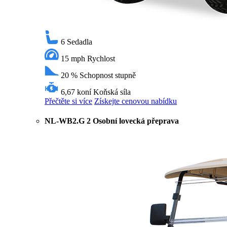
6
Sedadla
15 mph
Rychlost
20 %
Schopnost stupně
6,67 koní
Koňská síla
Přečtěte si více
Získejte cenovou nabídku
NL-WB2.G 2 Osobní lovecká přeprava