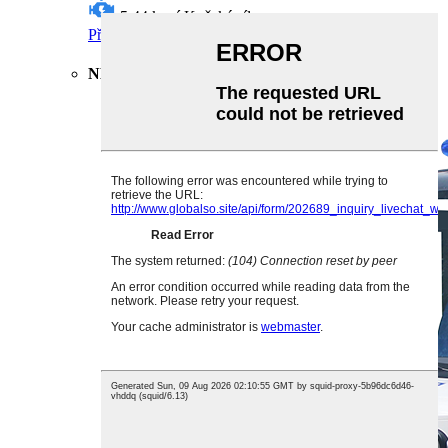
5,44 koní
Koňská síla
Přečtěte si více
Získejte cenovou nabídku
NL-P2020 LSV 2 cestující