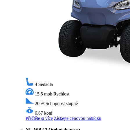
4
Sedadla
15,5 mph
Rychlost
20 %
Schopnost stupně
6,67 koní
Přečtěte si více
Získejte cenovou nabídku
NL-WB2 2 Osobní doprava