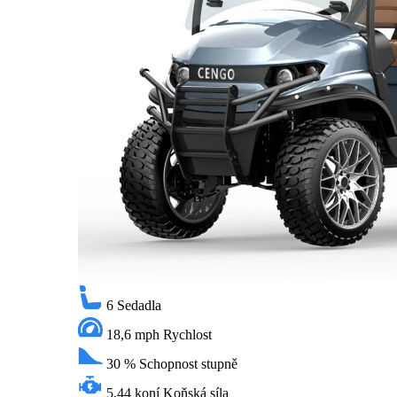
6
Sedadla
18,6 mph
Rychlost
30 %
Schopnost stupně
5,44 koní
Koňská síla