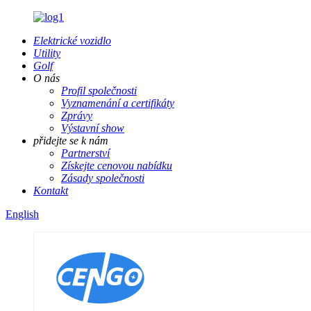
Elektrické vozidlo
Utility
Golf
O nás
Profil společnosti
Vyznamenání a certifikáty
Zprávy
Výstavní show
přidejte se k nám
Partnerství
Získejte cenovou nabídku
Zásady společnosti
Kontakt
English