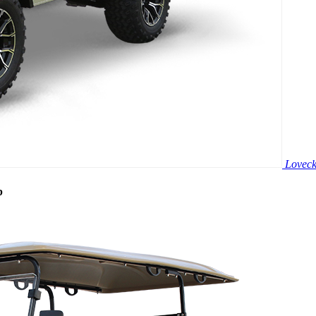
Loveck
b