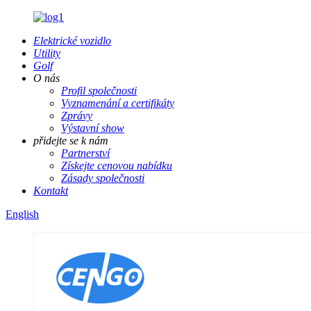
Elektrické vozidlo
Utility
Golf
O nás
Profil společnosti
Vyznamenání a certifikáty
Zprávy
Výstavní show
přidejte se k nám
Partnerství
Získejte cenovou nabídku
Zásady společnosti
Kontakt
English