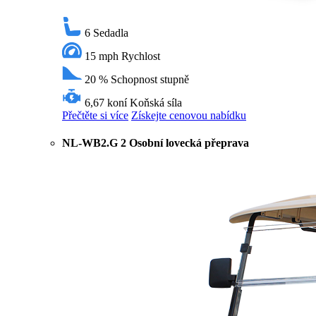
6
Sedadla
15 mph
Rychlost
20 %
Schopnost stupně
6,67 koní
Koňská síla
Přečtěte si více
Získejte cenovou nabídku
NL-WB2.G 2 Osobní lovecká přeprava