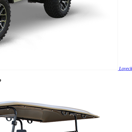
Loveck
b