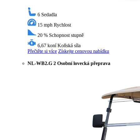
6
Sedadla
15 mph
Rychlost
20 %
Schopnost stupně
6,67 koní
Koňská síla
Přečtěte si více
Získejte cenovou nabídku
NL-WB2.G 2 Osobní lovecká přeprava