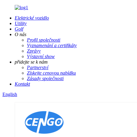
Elektrické vozidlo
Utility
Golf
O nás
Profil společnosti
Vyznamenání a certifikáty
Zprávy
Výstavní show
přidejte se k nám
Partnerství
Získejte cenovou nabídku
Zásady společnosti
Kontakt
English